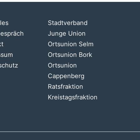
les
Stadtverband
gespräch
Junge Union
kt
Ortsunion Selm
ssum
Ortsunion Bork
schutz
Ortsunion
Cappenberg
Ratsfraktion
Kreistagsfraktion